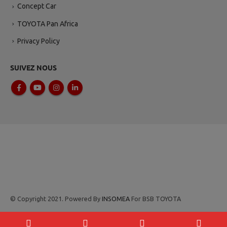
Concept Car
TOYOTA Pan Africa
Privacy Policy
SUIVEZ NOUS
© Copyright 2021. Powered By
INSOMEA
For BSB TOYOTA
Ce champ devrait être laissé vide