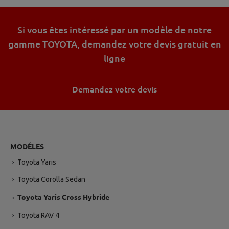
navigation sans accepter via le bouton
"Continuer sans accepter".
Si vous êtes intéressé par un modèle de notre
Gérer mes cookies
Accepter
gamme TOYOTA, demandez votre devis gratuit en
ligne
Demandez votre devis
MODÉLES
Toyota Yaris
Toyota Corolla Sedan
Toyota Yaris Cross Hybride
Toyota RAV 4