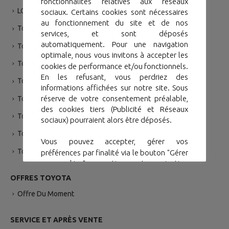
fonctionnalités relatives aux réseaux
LC 76
sociaux. Certains cookies sont nécessaires
au fonctionnement du site et de nos
Toyota Fortuner
services, et sont déposés
automatiquement. Pour une navigation
Toyota Land Cruiser VX
optimale, nous vous invitons à accepter les
Toyota Land Cruiser GR-SPORT
cookies de performance et/ou fonctionnels.
En les refusant, vous perdriez des
Toyota Yaris Hybride Taxi
informations affichées sur notre site. Sous
réserve de votre consentement préalable,
Toyota Hiace VAN 3P
des cookies tiers (Publicité et Réseaux
Toyota Hiace 9P
sociaux) pourraient alors être déposés.
Toyota Hiace 16P
Vous pouvez accepter, gérer vos
Toyota Coaster
préférences par finalité via le bouton "Gérer
mes cookies". ou continuer votre navigation
sans accepter via le bouton "Continuer sans
OFFRES TOYOTA
accepter".
Offre Du Moment
Gérer mes cookies
Accepter
SERVICE ET APRÈS VENTE