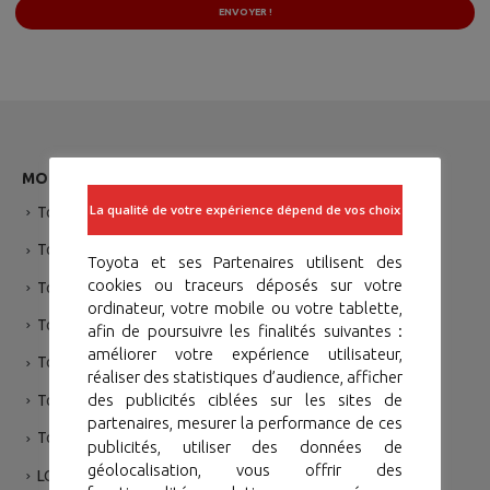
ENVOYER !
MODÉLES
La qualité de votre expérience dépend de vos choix
Toyota Yaris
Toyota Corolla Sedan
Toyota et ses Partenaires utilisent des
cookies ou traceurs déposés sur votre
Toyota Yaris Cross Hybride
ordinateur, votre mobile ou votre tablette,
Toyota RAV 4
afin de poursuivre les finalités suivantes :
améliorer votre expérience utilisateur,
Toyota Hilux
réaliser des statistiques d’audience, afficher
des publicités ciblées sur les sites de
Toyota Hilux Single
partenaires, mesurer la performance de ces
Toyota Prado
publicités, utiliser des données de
géolocalisation, vous offrir des
LC 79