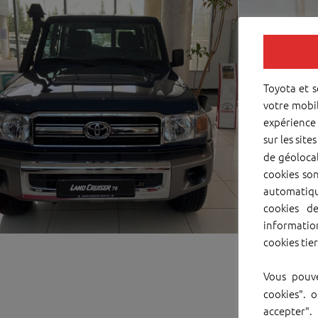
Toyota et s
votre mobil
expérience 
sur les sit
de géolocal
cookies son
automatiqu
cookies d
information
cookies tie
Vous pouve
cookies". 
accepter".