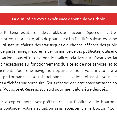
La qualité de votre expérience dépend de vos choix
es Partenaires utilisent des cookies ou traceurs déposés sur votre
e ou votre tablette, afin de poursuivre les finalités suivantes : amé
utilisateur, réaliser des statistiques d’audience, afficher des public
es de partenaires, mesurer la performance de ces publicités, utiliser
isation, vous offrir des fonctionnalités relatives aux réseaux socia
t nécessaires au fonctionnement du site et de nos services, et s
ement. Pour une navigation optimale, nous vous invitons à a
e performance et/ou fonctionnels. En les refusant, vous pe
s affichées sur notre site. Sous réserve de votre consentement pr
rs (Publicité et Réseaux sociaux) pourraient alors être déposés.
z accepter, gérer vos préférences par finalité via le bouton
Incomparable. Rien ne l'arrête.
ou continuer votre navigation sans accepter via le bouton "Con