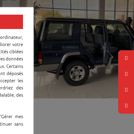
 ordinateur,
liorer votre
ités ciblées
 des données
ux. Certains
ont déposés
ccepter les
rdriez des
éalable, des
 "Gérer mes
tinuer sans