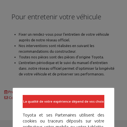
Pour entretenir votre véhicule
Fixer un rendez-vous pour l’entretien de votre véhicule
auprès de notre réseau officiel.
Nos interventions sont réalisées en suivant les
recommandations du constructeur.
Toutes nos pièces sont des pièces d’origine Toyota.
L’entretien périodique et le suivi du manuel d’entretien
dans .notre réseau officiel permet d’optimiser la longévité
de votre véhicule et de préserver ses performances.
Prenez un rendez-vous Atelier
Contactez-Nous
La qualité de votre expérience dépend de vos choix
Toyota et ses Partenaires utilisent des
cookies ou traceurs déposés sur votre
ordinateur, votre mobile ou votre tablette,