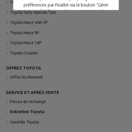
Toyota Land Cruiser GR-SPORT
préférences par finalité via le bouton "Gérer
mes cookies". ou continuer votre navigation
Toyota Yaris Hybride Taxi
sans accepter via le bouton "Continuer sans
Toyota Hiace VAN 3P
accepter".
Toyota Hiace 9P
Gérer mes cookies
Accepter
Toyota Hiace 16P
Toyota Coaster
OFFRES TOYOTA
Offre Du Moment
SERVICE ET APRÈS VENTE
Pièces de rechange
Entretien Toyota
Garantie Toyota