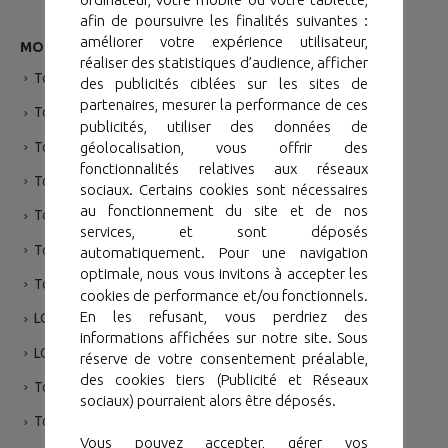
afin de poursuivre les finalités suivantes :
améliorer votre expérience utilisateur,
MODÉLES
réaliser des statistiques d’audience, afficher
Toyota Yaris
des publicités ciblées sur les sites de
partenaires, mesurer la performance de ces
Toyota Corolla Sedan
publicités, utiliser des données de
Toyota Yaris Cross Hybride
géolocalisation, vous offrir des
fonctionnalités relatives aux réseaux
Toyota RAV 4
sociaux. Certains cookies sont nécessaires
au fonctionnement du site et de nos
Toyota Hilux
services, et sont déposés
Toyota Hilux Single
automatiquement. Pour une navigation
optimale, nous vous invitons à accepter les
Toyota Prado
cookies de performance et/ou fonctionnels.
En les refusant, vous perdriez des
LC 79
informations affichées sur notre site. Sous
LC 76
réserve de votre consentement préalable,
des cookies tiers (Publicité et Réseaux
Toyota Fortuner
sociaux) pourraient alors être déposés.
Toyota Land Cruiser VX
Vous pouvez accepter, gérer vos