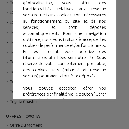
Toyota Prado
géolocalisation, vous offrir des
fonctionnalités relatives aux réseaux
LC 79
sociaux. Certains cookies sont nécessaires
au fonctionnement du site et de nos
LC 76
services, et sont déposés
Toyota Fortuner
automatiquement. Pour une navigation
optimale, nous vous invitons à accepter les
Toyota Land Cruiser VX
cookies de performance et/ou fonctionnels.
En les refusant, vous perdriez des
Toyota Land Cruiser GR-SPORT
informations affichées sur notre site. Sous
Toyota Yaris Hybride Taxi
réserve de votre consentement préalable,
des cookies tiers (Publicité et Réseaux
Toyota Hiace VAN 3P
sociaux) pourraient alors être déposés.
Toyota Hiace 9P
Vous pouvez accepter, gérer vos
Toyota Hiace 16P
préférences par finalité via le bouton "Gérer
mes cookies". ou continuer votre navigation
Toyota Coaster
sans accepter via le bouton "Continuer sans
accepter".
OFFRES TOYOTA
Offre Du Moment
Gérer mes cookies
Accepter