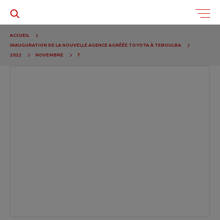
ACCUEIL
INAUGURATION DE LA NOUVELLE AGENCE AGRÉÉE TOYOTA À TEBOULBA
2022
NOVEMBRE
7