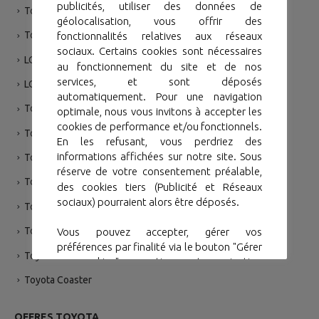
publicités, utiliser des données de
Toyota Hilux Single
géolocalisation, vous offrir des
Toyota Prado
fonctionnalités relatives aux réseaux
sociaux. Certains cookies sont nécessaires
LC 79
au fonctionnement du site et de nos
services, et sont déposés
LC 76
automatiquement. Pour une navigation
Toyota Fortuner
optimale, nous vous invitons à accepter les
cookies de performance et/ou fonctionnels.
Toyota Land Cruiser VX
En les refusant, vous perdriez des
informations affichées sur notre site. Sous
Toyota Land Cruiser GR-SPORT
réserve de votre consentement préalable,
Toyota Yaris Hybride Taxi
des cookies tiers (Publicité et Réseaux
sociaux) pourraient alors être déposés.
Toyota Hiace VAN 3P
Toyota Hiace 9P
Vous pouvez accepter, gérer vos
préférences par finalité via le bouton "Gérer
Toyota Hiace 16P
mes cookies". ou continuer votre navigation
sans accepter via le bouton "Continuer sans
Toyota Coaster
accepter".
OFFRES TOYOTA