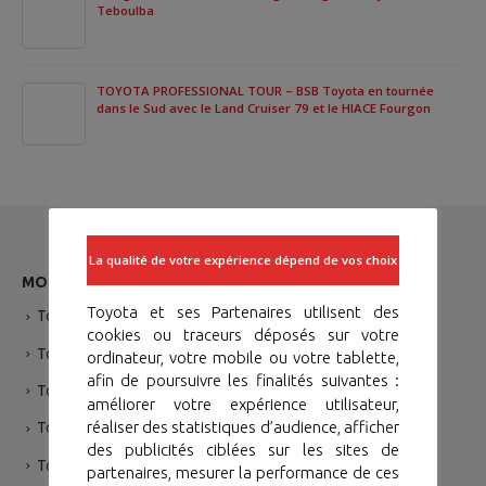
Teboulba
TOYOTA PROFESSIONAL TOUR – BSB Toyota en tournée
dans le Sud avec le Land Cruiser 79 et le HIACE Fourgon
La qualité de votre expérience dépend de vos choix
MODÉLES
Toyota et ses Partenaires utilisent des
Toyota Yaris
cookies ou traceurs déposés sur votre
Toyota Corolla Sedan
ordinateur, votre mobile ou votre tablette,
afin de poursuivre les finalités suivantes :
Toyota Yaris Cross Hybride
améliorer votre expérience utilisateur,
réaliser des statistiques d’audience, afficher
Toyota RAV 4
des publicités ciblées sur les sites de
Toyota Hilux
partenaires, mesurer la performance de ces