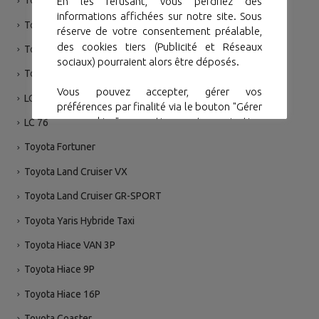
Toyota RAV 4
En les refusant, vous perdriez des
informations affichées sur notre site. Sous
Toyota Hilux
réserve de votre consentement préalable,
des cookies tiers (Publicité et Réseaux
Toyota Hilux Single
sociaux) pourraient alors être déposés.
Toyota Prado
Vous pouvez accepter, gérer vos
LC 79
préférences par finalité via le bouton "Gérer
mes cookies". ou continuer votre navigation
LC 76
sans accepter via le bouton "Continuer sans
Toyota Fortuner
accepter".
Toyota Land Cruiser VX
Gérer mes cookies
Accepter
Toyota Land Cruiser GR-SPORT
Toyota Yaris Hybride Taxi
Toyota Hiace VAN 3P
Toyota Hiace 9P
Toyota Hiace 16P
Toyota Coaster