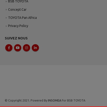
BSB TOYOTA
Concept Car
TOYOTA Pan Africa
Privacy Policy
SUIVEZ NOUS
© Copyright 2021. Powered By
INSOMEA
For BSB TOYOTA
Ce champ devrait être laissé vide